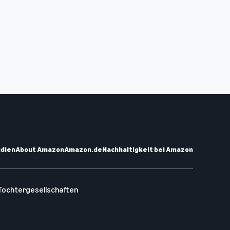
udien
About Amazon
Amazon.de
Nachhaltigkeit bei Amazon
Tochtergesellschaften