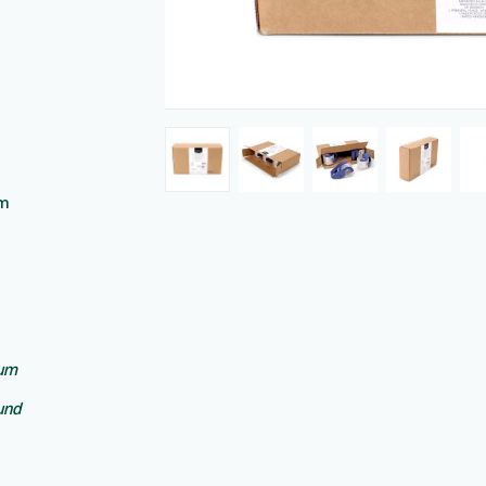
am
 um
und