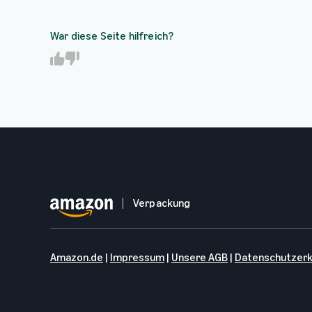
War diese Seite hilfreich?
Y
N
e
o
s
Verpackung
Amazon.de
|
Impressum
|
Unsere AGB
|
Datenschutzerk