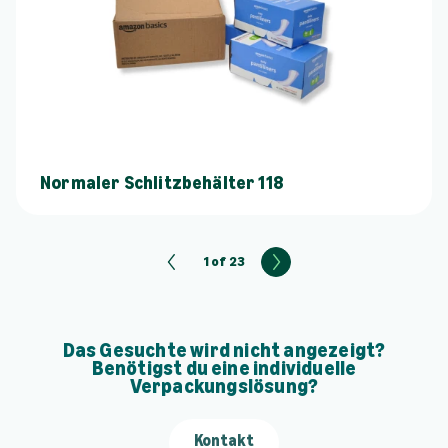
Normaler Schlitzbehälter 118
1 of 23
N
e
x
t
Das Gesuchte wird nicht angezeigt?
Benötigst du eine individuelle
Verpackungslösung?
Kontakt