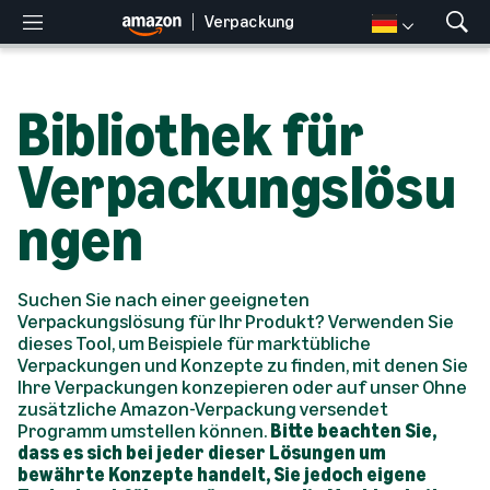
Verpackung
M
S
e
u
n
c
ü
h
Bibliothek für
e
n
a
Verpackungslösu
n
z
ngen
e
i
g
e
Suchen Sie nach einer geeigneten
n
Verpackungslösung für Ihr Produkt? Verwenden Sie
dieses Tool, um Beispiele für marktübliche
Verpackungen und Konzepte zu finden, mit denen Sie
Ihre Verpackungen konzepieren oder auf unser Ohne
zusätzliche Amazon-Verpackung versendet
Programm umstellen können.
Bitte beachten Sie,
dass es sich bei jeder dieser Lösungen um
bewährte Konzepte handelt, Sie jedoch eigene