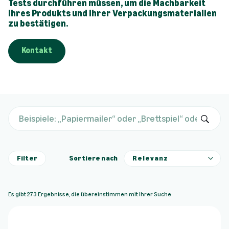
Tests durchführen müssen, um die Machbarkeit
Ihres Produkts und Ihrer Verpackungsmaterialien
zu bestätigen.
Kontakt
S
e
n
Filter
Sortiere nach
d
e
n
Es gibt 273 Ergebnisse, die übereinstimmen mit Ihrer Suche.