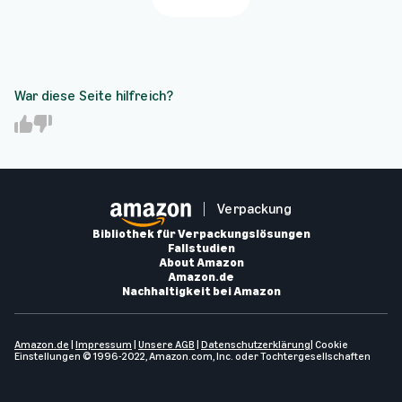
War diese Seite hilfreich?
Y
N
e
o
s
Verpackung
Bibliothek für Verpackungslösungen
Fallstudien
About Amazon
Amazon.de
Nachhaltigkeit bei Amazon
Amazon.de
|
Impressum
|
Unsere AGB
|
Datenschutzerklärung
|
Cookie
Einstellungen
© 1996-2022, Amazon.com, Inc. oder Tochtergesellschaften