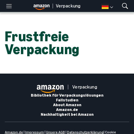
Verpackung
M
S
e
u
n
c
ü
h
Frustfreie
e
n
Verpackung
a
n
z
e
i
g
e
n
Verpackung
Bibliothek für Verpackungslösungen
Fallstudien
About Amazon
Amazon.de
Nachhaltigkeit bei Amazon
Amazon.de
|
Impressum
|
Unsere AGB
|
Datenschutzerklärung
|
Cookie